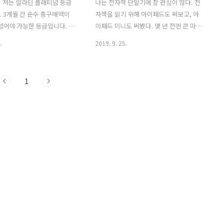
 저는 알라딘 플래티넘 등급
나는 전자책 단말기에 참 관심이 많다. 전
 3개월 간 순수 총구매액이
자책을 읽기 위해 아이패드도 써보고, 아
 넘어야 가능한 등급입니다. 책
이패드 미니도 써봤다. 몇 년 전엔 큰 마음
서만 사지 않았기 때문에 실
먹고 ‘크레마 샤인’이라는 전자책 단말기
.
2019. 9. 25.
비 지출은 훨씬 컸을 것입니
를 사기도 했다. 책 읽는 시간보다 단말에
 비하면 상당한 지출이었습니
쓰는 시간이 더 많다는 걸 깨달은 다음부
 중 최근 도서구입 패턴이 바뀌
터 다시 종이책으로 돌아왔다. 그리고 얼
1
알라딘 등급도 골드로 떨어졌
마 전 리디북스 페이퍼(300 PPI)를 다시
으로 더 떨어질 것으로 생각합
구매했다. 종이책과 같이 휘리릭 넘기며
이런 변화가 있었을까요? 몇 년
볼 수도 없고, 다양한 분야의 여러 권의 책
서 구매 패턴과 책을 판단하는
이 책꽂이에서 만들어내는 인사이트도 얻
합니다. 과거 과거에는 거의
을 수 없지만 전자책 단말로 보는 전자책
니다. 대략 30%는 시간 대비
을 포기할 수 없는 건 책 가격에 대한 부담
 다 읽지도 않고 버렸던 기억
이 제일 큰 역할을 한다. 요즘은 1인 출판
ROI가 안 나오는 것이죠. 그럼
시대라는 말처럼 수많은 책이 쏟아진다.
고 여러 번 들춰보거나, 큰 영
예전 ‘책’에 대한 이미지가 ‘지식과 생각
책을 만날 기회를 포기할 수 없
의 정수를 뽑아낸 결정체’ 였다면 요즘은
 심사숙고의 노력만 더..
스펙 마련과 ..