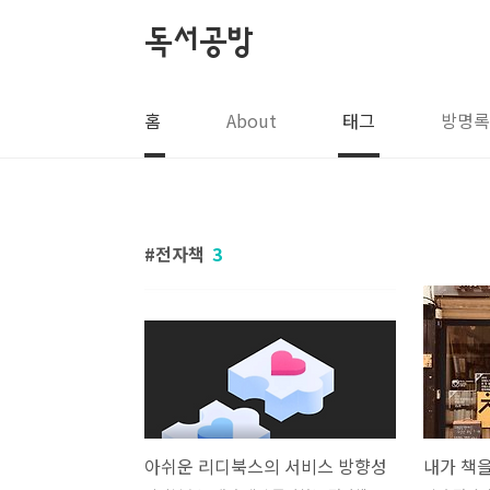
본문 바로가기
독서공방
홈
About
태그
방명록
전자책
3
아쉬운 리디북스의 서비스 방향성
내가 책을