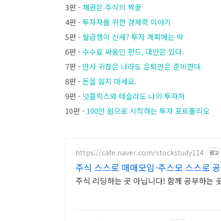
3편 -
채권은 주식의 짝꿍
4편 -
투자자를 위한 경제학 이야기
5편 -
월급쟁이 신세? 투자 계획에는 딱
6편 -
수수료 싸움인 펀드, 대안은 있다.
7편 -
만사 귀찮은 나라도 은퇴만은 준비한다.
8편 -
돈을 잃지 마세요.
9편 -
넷플릭스와 테슬라도 나의 투자처
10편 -
100만 원으로 시작하는 투자 포트폴리오
https://cafe.naver.com/stockstudy114
광고
주식 스스로 매매모임-주스모 스스로 공
주식 리딩하는 곳 아닙니다! 함께 공부하는 