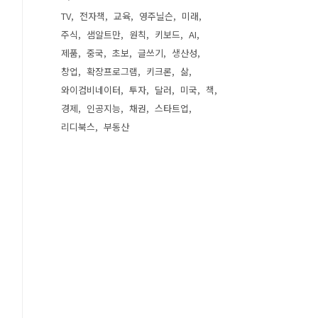
TV
전자책
교육
영주닐슨
미래
주식
샘알트만
원칙
키보드
AI
제품
중국
초보
글쓰기
생산성
창업
확장프로그램
키크론
삶
와이컴비네이터
투자
달러
미국
책
경제
인공지능
채권
스타트업
리디북스
부동산