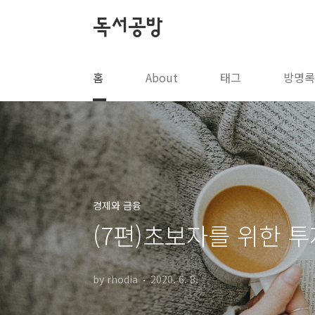
본문 바로가기
독서공방
홈
About
태그
방명록
경제와 금융
(7편)초보자를 위한 투
by rhodia
2020. 6. 8.