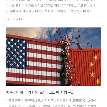
되었습니다. 아래 표를 보시면 2008연 이후 역대 최저 금리입니다. 낮아
진 금리 덕에 뭔가 매달 내던 이자 비용도 낮아질 것 같고 돈이 더 풀리니
부동산 가격도 오르고 주식도 오르는 것 아닌가 하는 생각이 드시는 분들
2019. 10. 16.
도 있을 것입니다. 하지만 자산 가격이 상승하는 것은 경제가 성장하면서
환율이 내리고 금리의 괴리가 커질 때나 가능한 일입니다. 인플레이션이
발생할 때 말이지요. 하지만 지금은 인플레이션의 시대가 아닙니다. 지금
은 디플레이션을 걱정 할 때, 아니 디플레이션에 이미 접어 들었다고 봐
도 무방한 시기입니다. 그러니 무리하지 않아야 합니다. 작년 소비자 물
가 상승률은 1.5%였습니다. 아직 2019년 최종 소비자 물가 ..
미중 1단계 무역합의 도달, 코스피 향방은..
미국과 중국이 지난밤(11일, 현지시간) 1단계 합의에 도달했다는 소식에
다우와 나스닥이 급등하다가 서명이 다음 달(11/16~17) APEC 정상회의