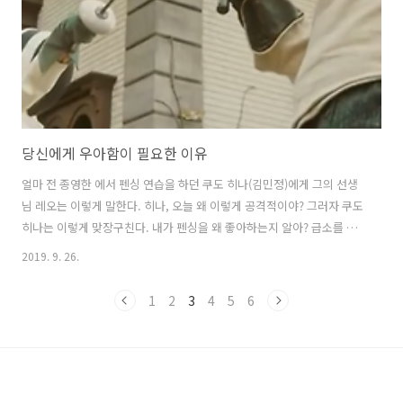
당신에게 우아함이 필요한 이유
얼마 전 종영한 에서 펜싱 연습을 하던 쿠도 히나(김민정)에게 그의 선생
님 레오는 이렇게 말한다. 히나, 오늘 왜 이렇게 공격적이야? 그러자 쿠도
히나는 이렇게 맞장구친다. 내가 펜싱을 왜 좋아하는지 알아? 급소를 노
려 찌르고 짧고 정확하게 상대를 쓰러뜨릴 수 있어서야 그리고 그의 선생
2019. 9. 26.
님 레오는 흥분해 공격적인 모습을 보이는 쿠도 히나에게 이런 충고를 한
다. 맞아, 그렇지만 상대도 너랑 같은 칼을 들었단 걸 알아야지. 네가 거
1
2
3
4
5
6
칠고 흐트러질수록 네 빈틈 또한 드러나는 거야 우아함을 잃지 마. 이들
의 대화는 짧지만 큰 교훈을 준다. 우리는 일상에서 위급한 순간이나 혹
은 절호의 찬스라는 생각이 들 때 흥분한다. 상대를 긴장시키고 위협하며
내가 더 강하다는 것을 보이기 위해 하는 행동들은 위 장면의 쿠도 히나
의..