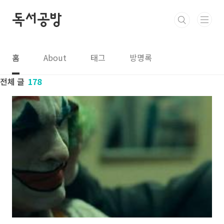
본문 바로가기
독서공방
홈
About
태그
방명록
전체 글
178